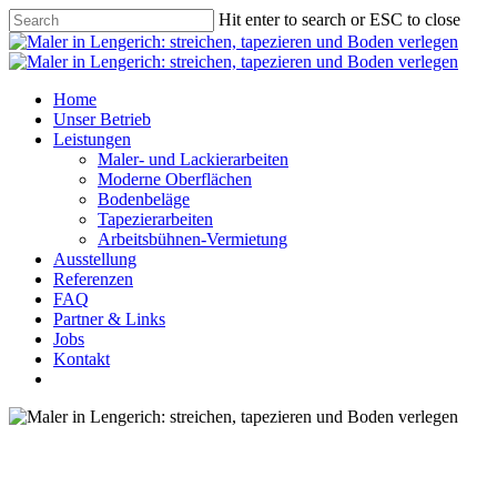
Skip
Hit enter to search or ESC to close
to
Close
main
Search
content
Menu
Home
Unser Betrieb
Leistungen
Maler- und Lackierarbeiten
Moderne Oberflächen
Bodenbeläge
Tapezierarbeiten
Arbeitsbühnen-Vermietung
Ausstellung
Referenzen
FAQ
Partner & Links
Jobs
Kontakt
facebook
instagram